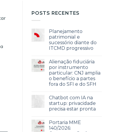
POSTS RECENTES
tar
Planejamento
patrimonial e
e
sucessório diante do
Na
ITCMD progressivo
Alienação fiduciária
por instrumento
particular: CNJ amplia
o benefício a partes
fora do SFI e do SFH
Chatbot com IA na
startup: privacidade
precisa estar pronta
Portaria MME
140/2026: