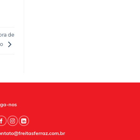
ora de
ro
iga-nos
ontato@freitasferraz.com.br