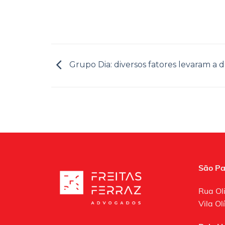
Grupo Dia: diversos fatores levaram a 
São Pa
Rua Ol
Vila O