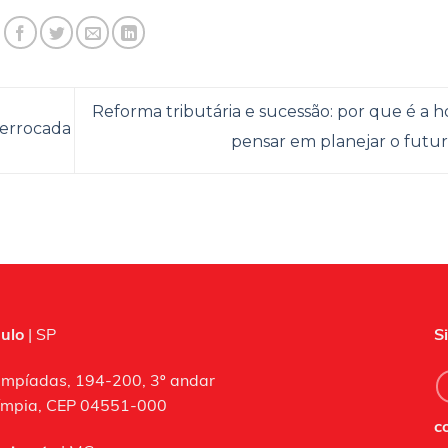
Reforma tributária e sucessão: por que é a h
derrocada
pensar em planejar o futu
ulo
| SP
S
impíadas, 194-200, 3º andar
límpia, CEP 04551-000
c