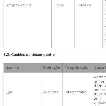
AdoptVisitorId
1 Mês
Terceiro
3.2. Cookies de desempenho
Cookie
Expiração
Propriedade
Descr
Permit
um ser
diferen
um usu
_ga
24 Meses
Proprietário
de out
tem
validad