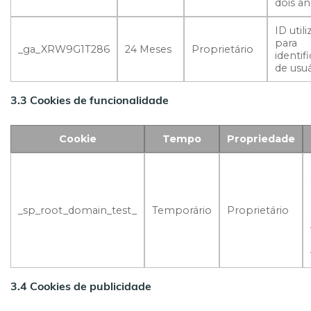
dois an
ID util
para
_ga_XRW9G1T286
24 Meses
Proprietário
identif
de usuá
3.3 Cookies de funcionalidade
Cookie
Tempo
Propriedade
_sp_root_domain_test_
Temporário
Proprietário
3.4 Cookies de publicidade