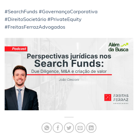
#SearchFunds
#GovernançaCorporativa
#DireitoSocietário
#PrivateEquity
#FreitasFerrazAdvogados