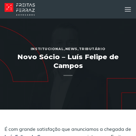
Skip
to
content
INSTITUCIONAL
,
NEWS
,
TRIBUTÁRIO
Novo Sócio – Luís Felipe de
Campos
É com grande satisfação que anunciamos a chegada de