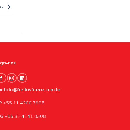
os
iga-nos
ontato@freitasferraz.com.br
P
+55 11 4200 7905
G
+55 31 4141 0308