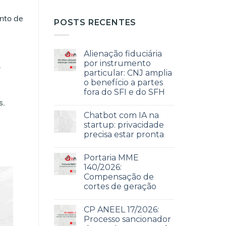
ento de
POSTS RECENTES
Alienação fiduciária
por instrumento
o
particular: CNJ amplia
o benefício a partes
fora do SFI e do SFH
s.
Chatbot com IA na
startup: privacidade
precisa estar pronta
Portaria MME
140/2026:
Compensação de
cortes de geração
CP ANEEL 17/2026:
Processo sancionador