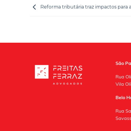
Reforma tributária traz impactos para 
São Pa
Rua Ol
Vila O
Belo H
Rua Sa
Savass