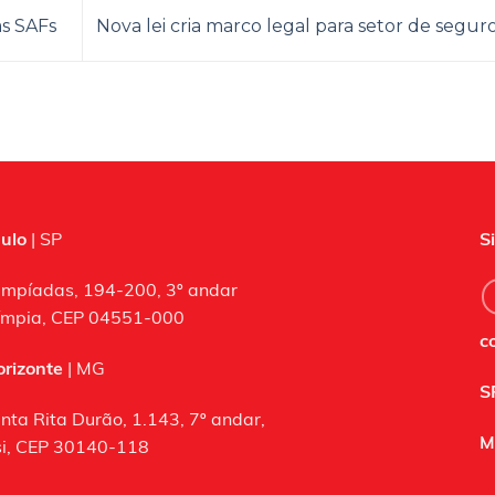
as SAFs
Nova lei cria marco legal para setor de segur
ulo
| SP
S
impíadas, 194-200, 3º andar
límpia, CEP 04551-000
c
orizonte
| MG
S
nta Rita Durão, 1.143, 7º andar,
M
i, CEP 30140-118