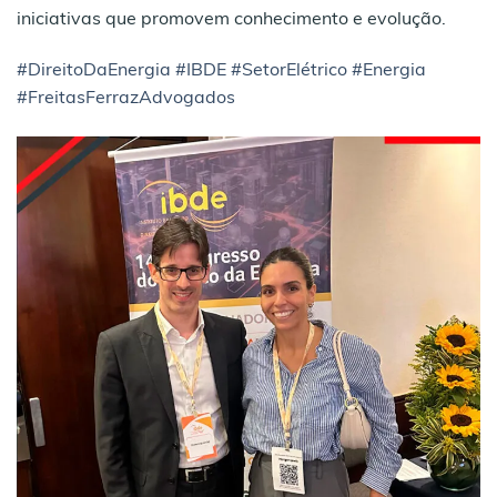
iniciativas que promovem conhecimento e evolução.
#DireitoDaEnergia
#IBDE
#SetorElétrico
#Energia
#FreitasFerrazAdvogados