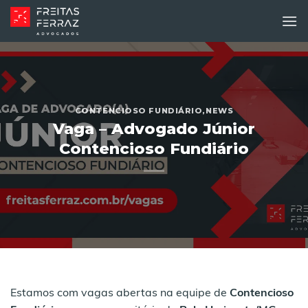
Skip
to
content
CONTENCIOSO FUNDIÁRIO
,
NEWS
Vaga – Advogado Júnior
Contencioso Fundiário
Estamos com vagas abertas na equipe de
Contencioso