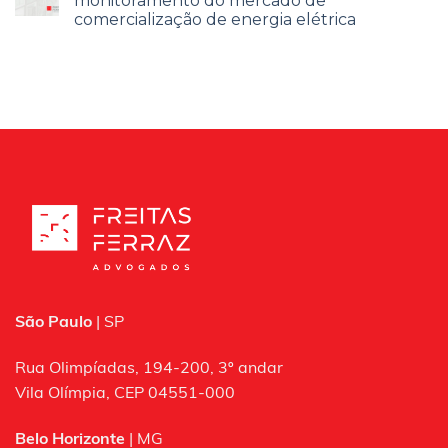
monitoramento do mercado de
comercialização de energia elétrica
São Paulo
| SP
Rua Olimpíadas, 194-200, 3º andar
Vila Olímpia, CEP 04551-000
Belo Horizonte
| MG