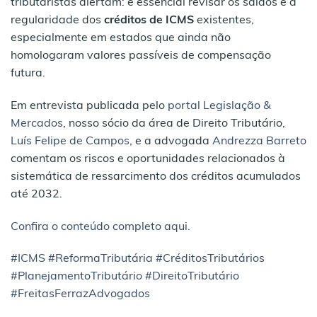
tributaristas alertam: é essencial revisar os saldos e a
regularidade dos
créditos de ICMS
existentes,
especialmente em estados que ainda não
homologaram valores passíveis de compensação
futura.
Em entrevista publicada pelo
portal Legislação &
Mercados
, nosso sócio da área de Direito Tributário,
Luís Felipe de Campos
, e a advogada
Andrezza Barreto
comentam os riscos e oportunidades relacionados à
sistemática de ressarcimento dos créditos acumulados
até 2032.
Confira o conteúdo completo aqui.
#ICMS
#ReformaTributária
#CréditosTributários
#PlanejamentoTributário
#DireitoTributário
#FreitasFerrazAdvogados