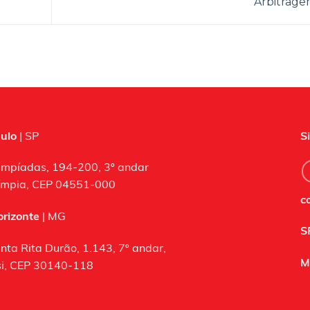
Arbitrag
ulo
| SP
S
impíadas, 194-200, 3º andar
límpia, CEP 04551-000
c
orizonte
| MG
S
nta Rita Durão, 1.143, 7º andar,
M
i, CEP 30140-118