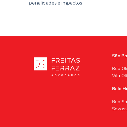
penalidades e impactos
São Pa
Rua Ol
Vila O
Belo H
Rua Sa
Savass