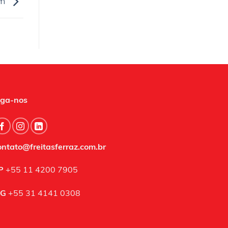
em
iga-nos
ontato@freitasferraz.com.br
P
+55 11 4200 7905
G
+55 31 4141 0308