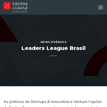
Skip
to
content
NEWS
,
PRÊMIOS
Leaders League Brasil
As práticas de Startups & Innovation e Venture Capital