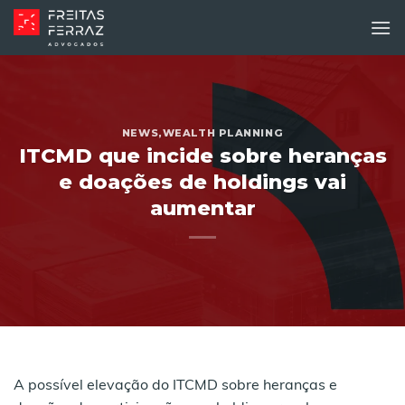
Skip
to
content
NEWS
,
WEALTH PLANNING
ITCMD que incide sobre heranças
e doações de holdings vai
aumentar
A possível elevação do ITCMD sobre heranças e