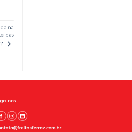
uda na
ei das
s?
iga-nos
ontato@freitasferraz.com.br