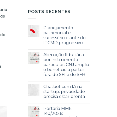
pria
POSTS RECENTES
vas
Planejamento
patrimonial e
ada
sucessório diante do
ITCMD progressivo
Alienação fiduciária
por instrumento
particular: CNJ amplia
a
o benefício a partes
fora do SFI e do SFH
Chatbot com IA na
startup: privacidade
precisa estar pronta
Portaria MME
140/2026: