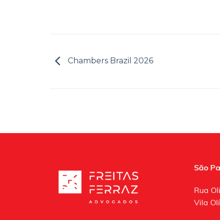
Chambers Brazil 2026
São Pa
Rua Ol
Vila O