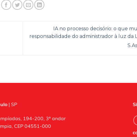
IA no processo decisório: o que m
responsabilidade do administrador à luz da L
S.A
ulo
| SP
S
impíadas, 194-200, 3º andar
límpia, CEP 04551-000
c