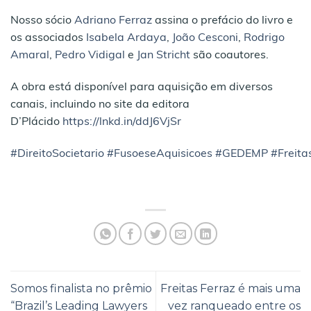
Nosso sócio
Adriano Ferraz
assina o prefácio do livro e
os associados
Isabela Ardaya
,
João Cesconi
,
Rodrigo
Amaral
,
Pedro Vidigal
e
Jan Stricht
são coautores.
A obra está disponível para aquisição em diversos
canais, incluindo no site da editora
D’Plácido
https://lnkd.in/ddJ6VjSr
#DireitoSocietario
#FusoeseAquisicoes
#GEDEMP
#Freit
Somos finalista no prêmio
Freitas Ferraz é mais uma
“Brazil’s Leading Lawyers
vez ranqueado entre os