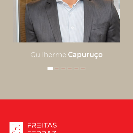
Guilherme
Capuruço