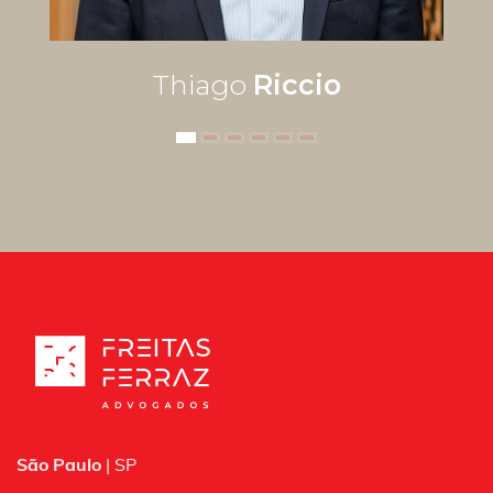
Thiago
Riccio
São Paulo
| SP