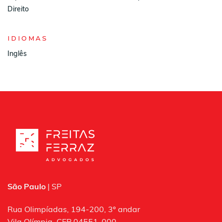
Direito
IDIOMAS
Inglês
São Paulo
| SP
Rua Olimpíadas, 194-200, 3º andar